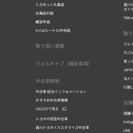
ときめっく丸亀店
香川
ダイ
丸亀田村店
TM
観音寺店
U-Carルート32中央店
取り
クル
取り扱い車種
TS C
使っ
ウェルキャブ（福祉車両）
JAF
法人
中古車情報
引越
中古車 総合インフォメーション
おすすめ中古車情報
店舗
GAZOOで見る
店舗
トヨタの認定中古車
Insta
香川トヨタ×カスタマイズ中古車
LINE