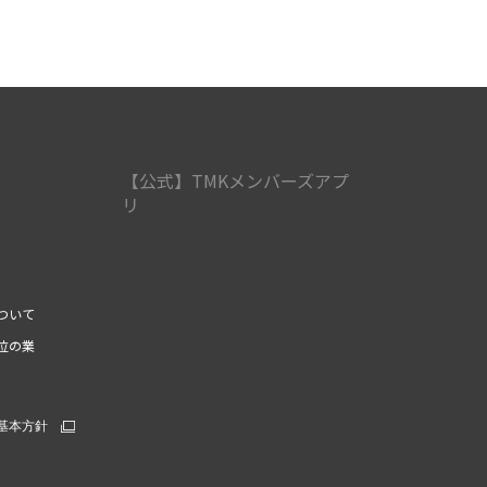
【公式】TMKメンバーズアプ
リ
ついて
位の業
基本方針