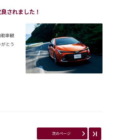
改良されました！
自動車観
りがとう
次のページ