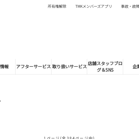
所有権解除
TMKメンバーズアプリ
事故・故
店舗スタッフブロ
情報
アフターサービス
取り扱いサービス
企
グ＆SNS
グ
1ページ(全384ページ中)