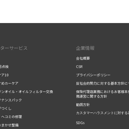
ターサービス
企業情報
会社概要
月点検
CSR
ア10
プライバシーポリシー
すめカーケア
反社会的勢力に対する基本方針に
ジンオイル・オイルフィルター交換
保険代理店業務におけるお客様本
務運営に関する方針
テナンスパック
勧誘方針
がつくし
カスタマーハラスメントに対する
・ヘコミの修理
SDGs
おまかせ整備