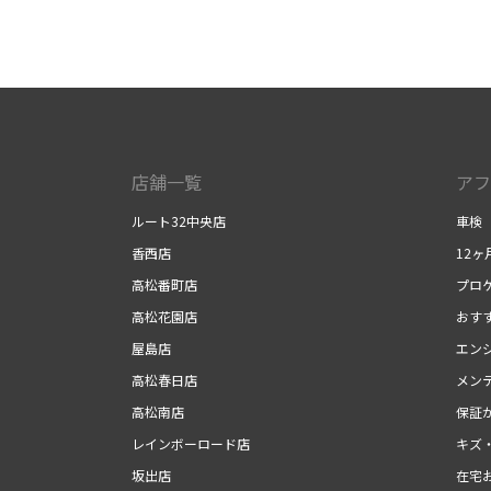
店舗一覧
アフ
ルート32中央店
車検
香西店
12ヶ
高松番町店
プロケ
高松花園店
おす
屋島店
エン
高松春日店
メン
高松南店
保証
レインボーロード店
キズ
坂出店
在宅