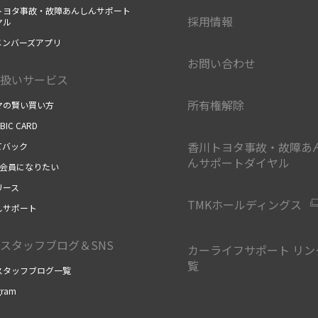
トヨタ事故・故障あんしんサポート
採用情報
ヤル
Kメンバーズアプリ
お問い合わせ
扱いサービス
所有権解除
マの賢い買い方
UBIC CARD
香川トヨタ事故・故障あ
てバック
んサポートダイヤル
の会員になりたい
リース
TMKホールディングス
しサポート
スタッフブログ＆SNS
カーライフサポート リン
覧
スタッフブログ一覧
gram