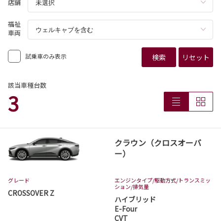
店舗
福祉
車両
試乗車のみ表示
検索
リセット
該当車種台数
3
クラウン（クロスオーバ
ー）
グレード
エンジンタイプ
/駆動方式/
トランスミッ
ション
/排気量
CROSSOVER Z
ハイブリッド
E-Four
CVT