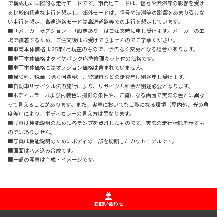
で構成した国際的な走行モードです。市街地モードは、信号や渋滞等の影響を受け
る比較的低速な走行を想定し、郊外モードは、信号や渋滞等の影響をあまり受けな
い走行を想定、高速道路モードは高速道路等での走行を想定しています。
■「メーカーオプション」「設定あり」はご注文時に申し受けます。メーカーの工
場で装着するため、ご注文後はお受けできませんのでご了承ください。
■車両本体価格は'25年4月現在のもので、予告なく変更となる場合があります。
■車両本体価格はタイヤパンク応急修理キット付の価格です。
■車両本体価格にはオプション価格は含まれていません。
■保険料、税金（除く消費税）、登録料などの諸費用は別途申し受けます。
■自動車リサイクル法の施行により、リサイクル料金が別途必要となります。
■ボディカラーおよび内装色は撮影の条件や、ご覧になる画面で実際の色とは異な
って見えることがあります。また、実車においてもご覧になる環境（屋内外、光の角
度等）により、ボディカラーの見え方は異なります。
■写真は機能説明のために各ランプを点灯したものです。実際の走行状態を示すも
のではありません。
■写真は機能説明のためにボディの一部を切断したカットモデルです。
■画面はハメ込み合成です。
■一部の写真は合成・イメージです。
お問い合わせ