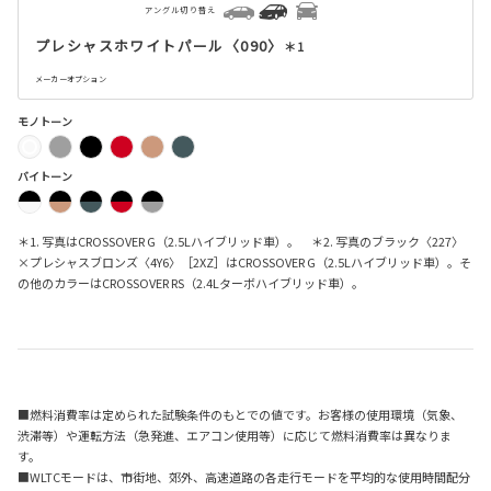
アングル切り替え
プレシャスホワイトパール〈090〉
＊1
メーカーオプション
モノトーン
バイトーン
＊1. 写真はCROSSOVER G（2.5Lハイブリッド車）。 ＊2. 写真のブラック〈227〉
×プレシャスブロンズ〈4Y6〉［2XZ］はCROSSOVER G（2.5Lハイブリッド車）。そ
の他のカラーはCROSSOVER RS（2.4Lターボハイブリッド車）。
■燃料消費率は定められた試験条件のもとでの値です。お客様の使用環境（気象、
渋滞等）や運転方法（急発進、エアコン使用等）に応じて燃料消費率は異なりま
す。
■WLTCモードは、市街地、郊外、高速道路の各走行モードを平均的な使用時間配分