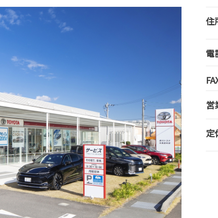
住
電
FA
営
定