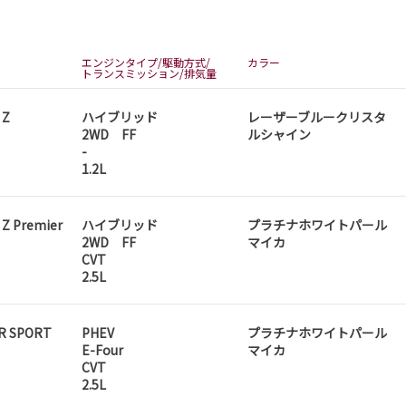
エンジンタイプ/駆動方式/
カラー
トランスミッション/排気量
 Z
ハイブリッド
レーザーブルークリスタ
2WD FF
ルシャイン
-
1.2L
 Z Premier
ハイブリッド
プラチナホワイトパール
2WD FF
マイカ
CVT
2.5L
R SPORT
PHEV
プラチナホワイトパール
E-Four
マイカ
CVT
2.5L