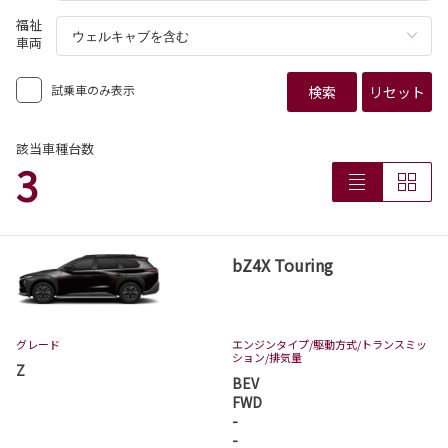
福祉
車両
試乗車のみ表示
検索
リセット
該当車種台数
3
bZ4X Touring
グレード
エンジンタイプ
/駆動方式/
トランスミッ
ション
/排気量
Z
BEV
FWD
-
-