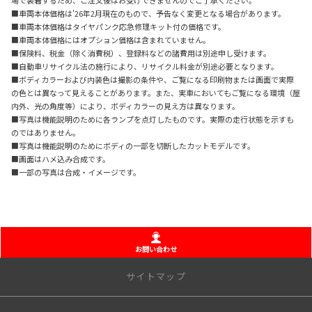
■車両本体価格は'26年2月現在のもので、予告なく変更となる場合があります。
■車両本体価格はタイヤパンク応急修理キット付の価格です。
■車両本体価格にはオプション価格は含まれていません。
■保険料、税金（除く消費税）、登録料などの諸費用は別途申し受けます。
■自動車リサイクル法の施行により、リサイクル料金が別途必要となります。
■ボディカラーおよび内装色は撮影の条件や、ご覧になる印刷物または画面で実際
の色とは異なって見えることがあります。また、実車においてもご覧になる環境（屋
内外、光の角度等）により、ボディカラーの見え方は異なります。
■写真は機能説明のために各ランプを点灯したものです。実際の走行状態を示すも
のではありません。
■写真は機能説明のためにボディの一部を切断したカットモデルです。
■画面はハメ込み合成です。
■一部の写真は合成・イメージです。
お問い合わせ
サイトマップ