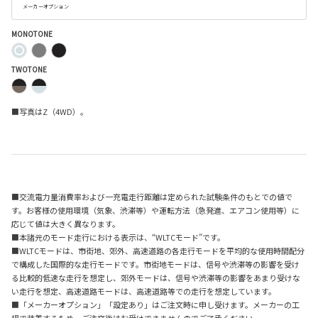
メーカーオプション
MONOTONE
TWOTONE
■写真はZ（4WD）。
■交流電力量消費率および一充電走行距離は定められた試験条件のもとでの値で
す。お客様の使用環境（気象、渋滞等）や運転方法（急発進、エアコン使用等）に
応じて値は大きく異なります。
■本諸元のモード走行における表示は、“WLTCモード”です。
■WLTCモードは、市街地、郊外、高速道路の各走行モードを平均的な使用時間配分
で構成した国際的な走行モードです。市街地モードは、信号や渋滞等の影響を受け
る比較的低速な走行を想定し、郊外モードは、信号や渋滞等の影響をあまり受けな
い走行を想定、高速道路モードは、高速道路等での走行を想定しています。
■「メーカーオプション」「設定あり」はご注文時に申し受けます。メーカーの工
場で装着するため、ご注文後はお受けできませんのでご了承ください。