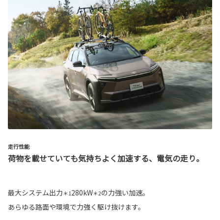
走行性能
荷物を載せていても気持ちよく加速する、電気の走り。
最大システム出力
280kW
の力強い加速。
＊1
＊2
あらゆる路面や環境で力強く駆け抜けます。