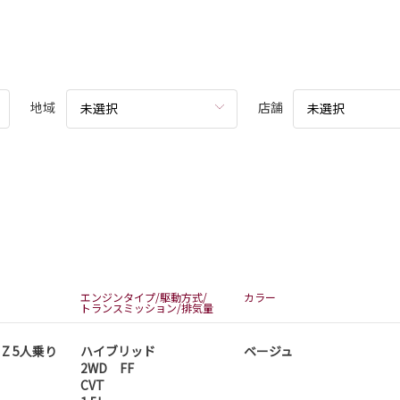
地域
店舗
未選択
未選択
エンジンタイプ/駆動方式/
カラー
トランスミッション/排気量
D Z 5人乗り
ハイブリッド
ベージュ
2WD FF
CVT