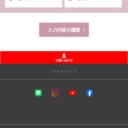
以外の環境によって発生した情報の不備や
それに伴う連絡の不徹底については責任を負いかねますので、あらかじ
めご了承ください。
なお、不具合の生じたデータについてはお客様にお断り無く削除させて
入力内容の確認
いただく場合がございます。
※推奨環境についてはTOYOTAメーカーサイト「ご利用にあたって」を
参照ください。
お問い合わせ
【4．規約について】
サイトマップ
1.本規約は事前の告知なく変更することがあります。変更した内容は本ペ
ージにてご確認いただくものとします。
店舗一覧
ルート32中央店
【トヨタ自動車への個人情報の第三者提供について】
香西店
1.当社が取得したお客様の個人情報（本リクエストフォームよりご入力いた
高松番町店
だいた氏名、住所、電話番号、メールアドレスを含む本リクエストの内容、
高松花園店
当ウェブサイトの閲覧情報）は、本リクエストフォームのシステムに不具合
屋島店