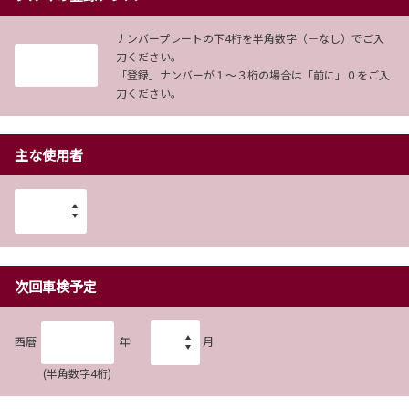
ナンバープレートの下4桁を半角数字（－なし）でご入
力ください。
「登録」ナンバーが１～３桁の場合は「前に」０をご入
力ください。
主な使用者
次回車検予定
西暦
年
月
(半角数字4桁)