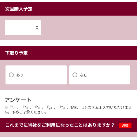
次回購入予定
下取り予定
あり
なし
アンケート
※『”』、『"』、『'』、『,』、『?』、TAB、はシステム上入力いただけませ
ん。予めご了承ください。
これまでに当社をご利用になったことはありますか？
必須