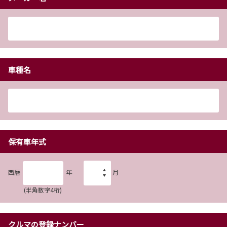
車種名
保有車年式
西暦
年
月
(半角数字4桁)
クルマの登録ナンバー