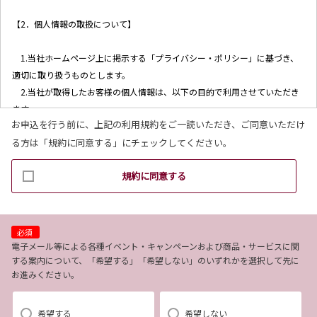
【2．個人情報の取扱について】
1.当社ホームページ上に掲示する「プライバシー・ポリシー」に基づき、
適切に取り扱うものとします。
2.当社が取得したお客様の個人情報は、以下の目的で利用させていただき
ます。
お申込を行う前に、上記の利用規約をご一読いただき、ご同意いただけ
(1)お客様リクエストに対応するにあたって問題が発生した場合の確認・
る方は「規約に同意する」にチェックしてください。
連絡
(2)お客様から照会があった場合のリクエスト情報の確認
規約に同意する
(3)お客様に不利益を与えないために行う、お客様に対する迅速なご連絡
（電子メール、電話、郵送によるご連絡）
(4)当社で取り扱っている商品・サービスなどに関する営業上のご案内
(5)商品の企画・開発あるいはお客様満足向上策などの検討のためのお客
必須
様アンケート調査の実施
電子メール等による各種イベント・キャンペーンおよび商品・サービスに関
する案内について、「希望する」「希望しない」のいずれかを選択して先に
お進みください。
【3．推奨環境について】
1.当社の推奨するインターネット環境にてお申込みをお願いします。推奨
希望する
希望しない