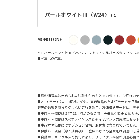
パールホワイトⅢ〈W24〉
＊1
MONOTONE
＊1. パールホワイトⅢ〈W24〉、リキッドシルバーメタリック〈
■写真はCVT車。
■燃料消費率は定められた試験条件のもとでの値です。お客様の
■WLTCモードは、市街地、郊外、高速道路の各走行モードを平
滞等の影響をあまり受けない走行を想定、高速道路モードは、高
■車両本体価格は'24年12月時点のもので、予告なく変更となる
■車両本体価格はスペアタイヤレス＆タイヤパンク応急修理セッ
■車両本体価格にはオプション価格、取付費は含まれていません
■保険料、税金（除く消費税）、登録料などの諸費用は別途申し
■自動車リサイクル法の施行により、リサイクル料金が別途必要