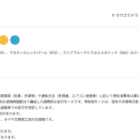
↻ マウスでド
S39〉、マタドールレッドパール〈R70〉、クリアブルークリスタルメタリック〈B63〉は
使用環境（気象、渋滞等）や運転方法（急発進、エアコン使用等）に応じて燃料消費率は異
均的な使用時間配分で構成した国際的な走行モードです。市街地モードは、信号や渋滞等の
速道路等での走行を想定しています。
場合があります。
ト、タイヤ交換用工具付の価格です。
。
受けます。
となります。