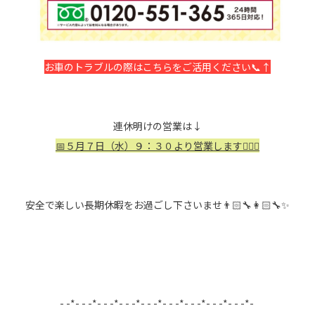
お車のトラブルの際はこちらをご活用ください📞↑
連休明けの営業は↓
📅５月７日（水）９：３０より営業します💁🏻‍♀️
安全で楽しい長期休暇をお過ごし下さいませ👨🏻‍🔧👩🏻‍🔧✨
- -*- - -*- - -*- - -*- - -*- - -*- - -*- - -*- - -*-