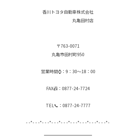
香川トヨタ自動車株式会社
丸亀田村店
〒763-0071
丸亀市田村町950
営業時間⌚：9：30～18：00
FAX📠：0877-24-7724
TEL📞：0877-24-7777
- -*- - -*- - -*- - -*- - -*- - -*- - -*- - -*- - -*-