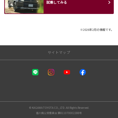
試乗してみる
※2026年2月の情報です。
サイトマップ
店舗一覧
ルート32中央店
香西店
高松番町店
高松花園店
屋島店
高松春日店
© KAGAWA TOYOTA CO., LTD. All Rights Reserved.
高松南店
香川県公安委員会 第811070002288号