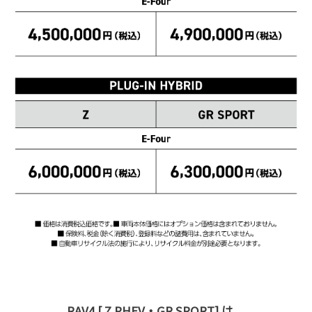
RAV4 [ Z PHEV・GR SPORT] は、