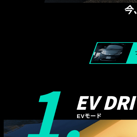
今
EVモード