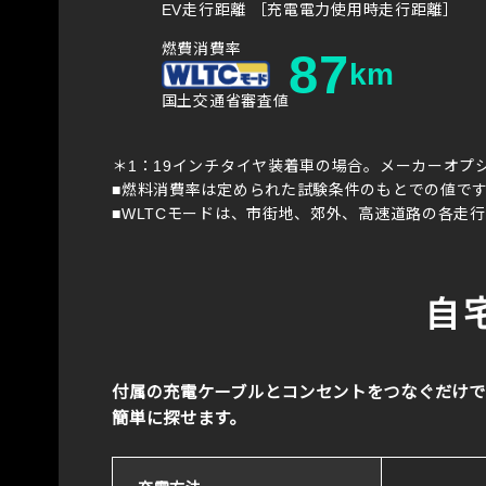
EV走行距離 ［充電電力使用時走行距離］
燃費消費率
87
km
国土交通省審査値
＊1：19インチタイヤ装着車の場合。メーカーオプシ
■燃料消費率は定められた試験条件のもとでの値で
■WLTCモードは、市街地、郊外、高速道路の各走
自
付属の充電ケーブルとコンセントをつなぐだけで手
簡単に探せます。