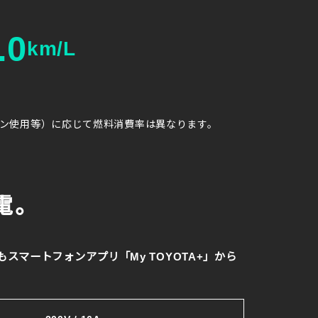
.0
km/L
コン使用等）に応じて燃料消費率は異なります。
。
電。
マートフォンアプリ「My TOYOTA+」から