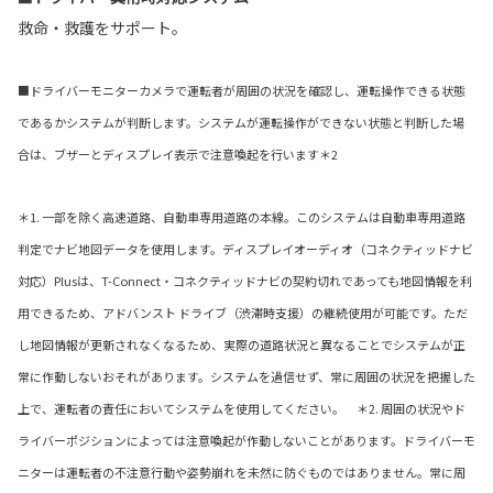
救命・救護をサポート。
■ドライバーモニターカメラで運転者が周囲の状況を確認し、運転操作できる状態
であるかシステムが判断します。システムが運転操作ができない状態と判断した場
合は、ブザーとディスプレイ表示で注意喚起を行います＊2
＊1. 一部を除く高速道路、自動車専用道路の本線。このシステムは自動車専用道路
判定でナビ地図データを使用します。ディスプレイオーディオ（コネクティッドナビ
対応）Plusは、T-Connect・コネクティッドナビの契約切れであっても地図情報を利
用できるため、アドバンスト ドライブ（渋滞時支援）の継続使用が可能です。ただ
し地図情報が更新されなくなるため、実際の道路状況と異なることでシステムが正
常に作動しないおそれがあります。システムを過信せず、常に周囲の状況を把握した
上で、運転者の責任においてシステムを使用してください。 ＊2. 周囲の状況やド
ライバーポジションによっては注意喚起が作動しないことがあります。ドライバーモ
ニターは運転者の不注意行動や姿勢崩れを未然に防ぐものではありません。常に周