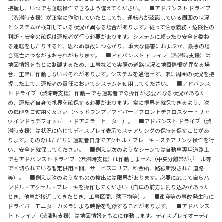
把握し、いつでも運転操作できるよう備えてください。 ■アドバンスト ドライブ
（渋滞時支援）が正常に作動していたとしても、運転者が認識している周囲の状況
とシステムが検知している状況が異なる場合があります。従って注意義務・危険性の
判断・安全の確保は運転者が行う必要があります。システムに頼ったり安全を委ね
る運転をしたりすると、思わぬ事故につながり、重大な傷害におよぶか、最悪の場
合死亡につながるおそれがあります。 ■アドバンスト ドライブ（渋滞時支援）は
地図情報をもとに制御するため、工事などで実際の道路状況と地図情報が異なる場
合、正常に作動しないおそれがあります。システムを過信せず、常に周囲の状況を把
握した上で、運転者の責任においてシステムを使用してください。 ■アドバンス
ト ドライブ（渋滞時支援）作動中でも運転者での操作が必要となる状況があるた
め、運転者自身で視界を確保する必要があります。常に視界を確保できるよう、次
の機能をご使用ください（ヘッドランプ／ワイパー／フロントデフロスター・リヤ
ウインドゥデフォッガー・ドアミラーヒーター）。 ■アドバンスト ドライブ（渋
滞時支援）は状況に応じてディスプレイ表示でステアリングの保持を促すことがあ
ります。その際はただちに運転者自身でアクセル・ブレーキ・ステアリング操作を行
い、安全を確保してください。 ■例えば次のようなシーンでは自動車専用道路上
でもアドバンスト ドライブ（渋滞時支援）は作動しません（中央分離帯がポール等
で区切られている暫定供用区間、サービスエリア、料金所、路線新設された道路
等）。 ■例えば次のようなものの検出には限界があります。必要に応じて自らハ
ンドル・アクセル・ブレーキを操作してください（自車の前方に割り込みがあった
とき、他車が接近してきたとき、工事区間、落下物等）。 ■衝突等の事故発生時に
ドライバーモニターカメラによる映像を記録することがあります。 ■アドバンス
ト ドライブ（渋滞時支援）は地図情報をもとに作動します。ディスプレイオーディ