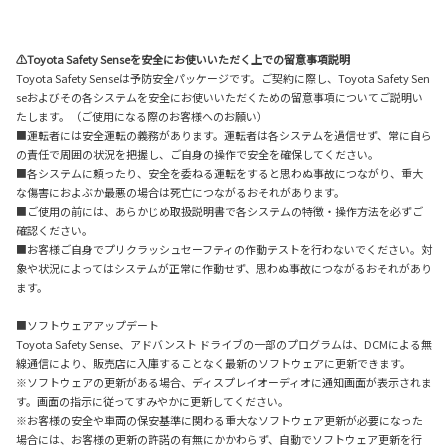
⚠Toyota Safety Senseを安全にお使いいただく上での留意事項説明
Toyota Safety Senseは予防安全パッケージです。ご契約に際し、Toyota Safety Sen
seおよびその各システムを安全にお使いいただくための留意事項についてご説明い
たします。（ご使用になる際のお客様へのお願い）
■運転者には安全運転の義務があります。運転者は各システムを過信せず、常に自ら
の責任で周囲の状況を把握し、ご自身の操作で安全を確保してください。
■各システムに頼ったり、安全を委ねる運転をすると思わぬ事故につながり、重大
な傷害におよぶか最悪の場合は死亡につながるおそれがあります。
■ご使用の前には、あらかじめ取扱説明書で各システムの特徴・操作方法を必ずご
確認ください。
■お客様ご自身でプリクラッシュセーフティの作動テストを行わないでください。対
象や状況によってはシステムが正常に作動せず、思わぬ事故につながるおそれがあり
ます。
■ソフトウェアアップデート
Toyota Safety Sense、アドバンスト ドライブの一部のプログラムは、DCMによる無
線通信により、販売店に入庫することなく最新のソフトウェアに更新できます。
※ソフトウェアの更新がある場合、ディスプレイオーディオに通知画面が表示されま
す。画面の指示に従ってすみやかに更新してください。
※お客様の安全や車両の保安基準に関わる重大なソフトウェア更新が必要になった
場合には、お客様の更新の許諾の有無にかかわらず、自動でソフトウェア更新を行