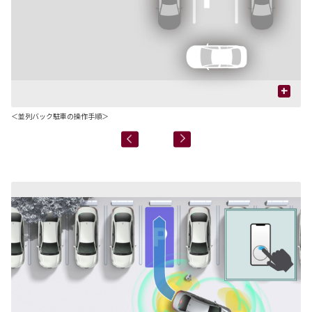
+
＜並列バック駐車の操作手順＞
＊