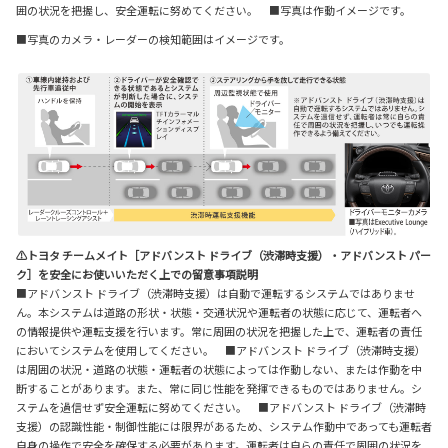
囲の状況を把握し、安全運転に努めてください。 ■写真は作動イメージです。
■写真のカメラ・レーダーの検知範囲はイメージです。
⚠トヨタ チームメイト［アドバンスト ドライブ（渋滞時支援）・アドバンスト パー
ク］を安全にお使いいただく上での留意事項説明
■アドバンスト ドライブ（渋滞時支援）は自動で運転するシステムではありませ
ん。本システムは道路の形状・状態・交通状況や運転者の状態に応じて、運転者へ
の情報提供や運転支援を行います。常に周囲の状況を把握した上で、運転者の責任
においてシステムを使用してください。 ■アドバンスト ドライブ（渋滞時支援）
は周囲の状況・道路の状態・運転者の状態によっては作動しない、または作動を中
断することがあります。また、常に同じ性能を発揮できるものではありません。シ
ステムを過信せず安全運転に努めてください。 ■アドバンスト ドライブ（渋滞時
支援）の認識性能・制御性能には限界があるため、システム作動中であっても運転者
自身の操作で安全を確保する必要があります。運転者は自らの責任で周囲の状況を