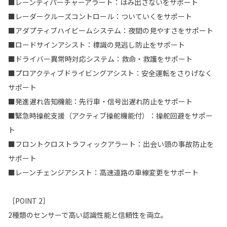
■レーンディパーチャーアラート：はみ出さないをサポート
■レーダークルーズコントロール：ついていくをサポート
■アダプティブハイビームシステム：夜間の見やすさをサポート
■ロードサインアシスト：標識の見逃し防止をサポート
■ドライバー異常時対応システム：救命・救護をサポート
■プロアクティブドライビングアシスト：安全運転をさりげなく
サポート
■発進遅れ告知機能：先行車・信号出遅れ防止をサポート
■緊急時操舵支援（アクティブ操舵機能付）：操舵回避をサポー
ト
■フロントクロストラフィックアラート：出会い頭の事故防止を
サポート
■レーンチェンジアシスト：高速道路の車線変更をサポート
［POINT 2］
2種類のセンサーで高い認識性能と信頼性を両立。